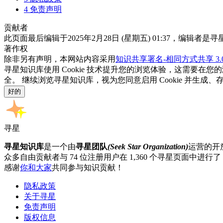
4
免责声明
贡献者
此页面最后编辑于2025年2月28日 (星期五) 01:37，编辑者是
著作权
除非另有声明，本网站内容采用
知识共享署名-相同方式共享 3.0 中
寻星知识库使用 Cookie 技术提升您的浏览体验，这需要在
全。 继续浏览寻星知识库，视为您同意启用 Cookie 并生成
好的
寻星
寻星知识库
是一个由
寻星团队
(Seek Star Organization)
运营的开
众多自由贡献者与 74 位注册用户在 1,360 个寻星页面中进行了 4
感谢
你和大家
共同参与知识贡献！
隐私政策
关于寻星
免责声明
版权信息