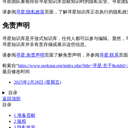
寻星团队重视你在寻星知识库贡献知识时的隐私安全。寻星团
请参阅
寻星:隐私政策
页面，了解寻星知识库正在执行的隐私政
免责声明
寻星知识库是开放式知识库，任何人都可以参与编辑。显然，
寻星知识库并非有意存储或展示这些信息。
请参阅
寻星:免责声明
页面了解免责声明，并参阅
寻星:联系
页面
检索自“
https://www.seekstar.org/index.php?title=寻星:关于&oldid=
最后修改时间
2025年2月28日 (星期五)
目录
返回顶部
目录
1
准备贡献
2
版权
3
隐私政策