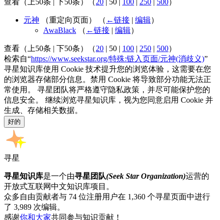
查看（
上50条
|
下50条
）（
20
|
50
|
100
|
250
|
500
）
元神
（重定向页面）
（
←链接
|
编辑
）
AwaBlack
（
←链接
|
编辑
）
查看（
上50条
|
下50条
）（
20
|
50
|
100
|
250
|
500
）
检索自“
https://www.seekstar.org/特殊:链入页面/元神(消歧义)
”
寻星知识库使用 Cookie 技术提升您的浏览体验，这需要在您
的浏览器存储部分信息。禁用 Cookie 将导致部分功能无法正
常使用。 寻星团队将严格遵守隐私政策，并尽可能保护您的
信息安全。 继续浏览寻星知识库，视为您同意启用 Cookie 并
生成、存储相关数据。
好的
寻星
寻星知识库
是一个由
寻星团队
(Seek Star Organization)
运营的
开放式互联网中文知识库项目。
众多自由贡献者与 74 位注册用户在 1,360 个寻星页面中进行
了 3,989 次编辑。
感谢
你和大家
共同参与知识贡献！