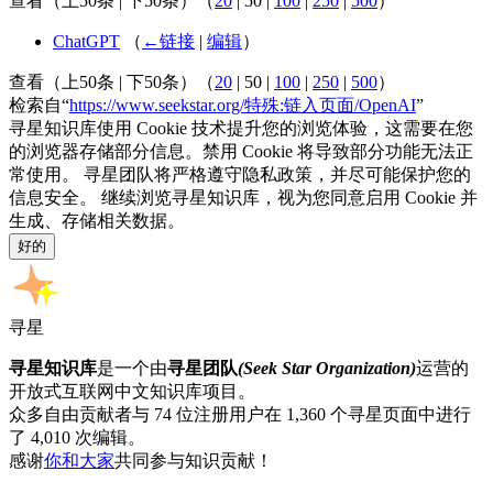
查看（
上50条
|
下50条
）（
20
|
50
|
100
|
250
|
500
）
ChatGPT
（
←链接
|
编辑
）
查看（
上50条
|
下50条
）（
20
|
50
|
100
|
250
|
500
）
检索自“
https://www.seekstar.org/特殊:链入页面/OpenAI
”
寻星知识库使用 Cookie 技术提升您的浏览体验，这需要在您
的浏览器存储部分信息。禁用 Cookie 将导致部分功能无法正
常使用。 寻星团队将严格遵守隐私政策，并尽可能保护您的
信息安全。 继续浏览寻星知识库，视为您同意启用 Cookie 并
生成、存储相关数据。
好的
寻星
寻星知识库
是一个由
寻星团队
(Seek Star Organization)
运营的
开放式互联网中文知识库项目。
众多自由贡献者与 74 位注册用户在 1,360 个寻星页面中进行
了 4,010 次编辑。
感谢
你和大家
共同参与知识贡献！