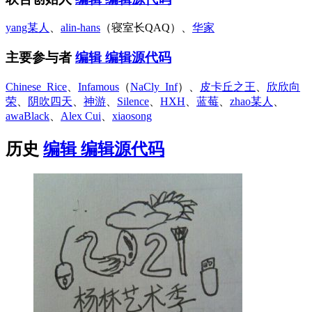
yang某人
、
alin-hans
（寝室长QAQ）、
华家
主要参与者
编辑
编辑源代码
Chinese_Rice
、
Infamous
（
NaCly_Inf
）、
皮卡丘之王
、
欣欣向
荣
、
阴吹四天
、
神游
、
Silence
、
HXH
、
蓝莓
、
zhao某人
、
awaBlack
、
Alex Cui
、
xiaosong
历史
编辑
编辑源代码