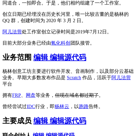
同道合，一拍即合。于是，他们相约组建了一个工作室。
创立日期已经埋没在历史长河里，唯一比较古董的是杨林的
QQ 群，创建时间为 2020 年 3 月 2 日。
阿儿法营
处工作室创立记录时间是2019年7月12日。
目前大部分业务已经由
氧化科创
团队接管。
业务范围
编辑
编辑源代码
杨林创意工坊主要进行软件开发、音画制作，以及部分云基础
业务。早期大多数发布作品是
Scratch
作品，活跃于
阿儿法营
平台
拥有
FRP
、
网盘
等业务，
但现在域名都过期了
。
曾经尝试过
IDC
行业，即
杨林云
，以
跑路
告终。
主要成员
编辑
编辑源代码
联合创始人
编辑
编辑源代码