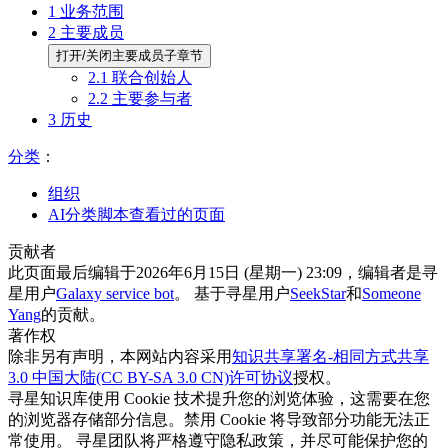
1
业务范围
2
主要成员
打开/关闭主要成员子章节
2.1
联合创始人
2.2
主要参与者
3
历史
分类
：​
组织
AI分类脚本查看过的页面
贡献者
此页面最后编辑于2026年6月15日 (星期一) 23:09，编辑者是寻
星用户
Galaxy service bot
。 基于寻星用户
SeekStar
和​
Someone
Yang
的贡献。
著作权
除非另有声明，本网站内容采用
知识共享署名-相同方式共享
3.0 中国大陆(CC BY-SA 3.0 CN)许可协议
授权。
寻星知识库使用 Cookie 技术提升您的浏览体验，这需要在您
的浏览器存储部分信息。禁用 Cookie 将导致部分功能无法正
常使用。 寻星团队将严格遵守隐私政策，并尽可能保护您的