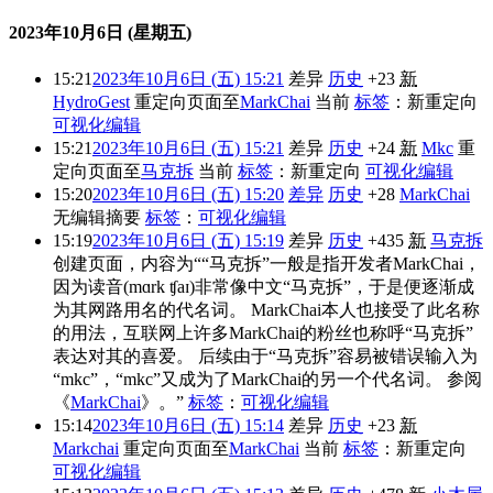
2023年10月6日 (星期五)
15:21
2023年10月6日 (五) 15:21
差异
历史
+23
新
HydroGest
重定向页面至
MarkChai
当前
标签
：
新重定向
可视化编辑
15:21
2023年10月6日 (五) 15:21
差异
历史
+24
新
Mkc
重
定向页面至
马克拆
当前
标签
：
新重定向
可视化编辑
15:20
2023年10月6日 (五) 15:20
差异
历史
+28
MarkChai
无编辑摘要
标签
：
可视化编辑
15:19
2023年10月6日 (五) 15:19
差异
历史
+435
新
马克拆
创建页面，内容为““马克拆”一般是指开发者MarkChai，
因为读音(mɑrk ʧaɪ)非常像中文“马克拆”，于是便逐渐成
为其网路用名的代名词。 MarkChai本人也接受了此名称
的用法，互联网上许多MarkChai的粉丝也称呼“马克拆”
表达对其的喜爱。 后续由于“马克拆”容易被错误输入为
“mkc”，“mkc”又成为了MarkChai的另一个代名词。 参阅
《
MarkChai
》。”
标签
：
可视化编辑
15:14
2023年10月6日 (五) 15:14
差异
历史
+23
新
Markchai
重定向页面至
MarkChai
当前
标签
：
新重定向
可视化编辑