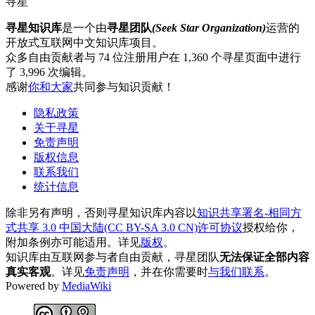
寻星
寻星知识库
是一个由
寻星团队
(Seek Star Organization)
运营的
开放式互联网中文知识库项目。
众多自由贡献者与 74 位注册用户在 1,360 个寻星页面中进行
了 3,996 次编辑。
感谢
你和大家
共同参与知识贡献！
隐私政策
关于寻星
免责声明
版权信息
联系我们
统计信息
除非另有声明，否则寻星知识库内容以
知识共享署名-相同方
式共享 3.0 中国大陆(CC BY-SA 3.0 CN)许可协议
授权给你，
附加条例亦可能适用。详见
版权
。
知识库由互联网参与者自由贡献，寻星团队
无法保证全部内容
真实客观
。详见
免责声明
，并在你需要时
与我们联系
。
Powered by
MediaWiki