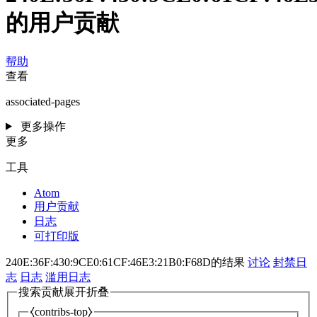
的用户贡献
帮助
查看
associated-pages
更多操作
更多
工具
Atom
用户贡献
日志
可打印版
240E:36F:430:9CE0:61CF:46E3:21B0:F68D的结果
讨论
封禁日
志
日志
滥用日志
搜索贡献
展开
折叠
⧼contribs-top⧽