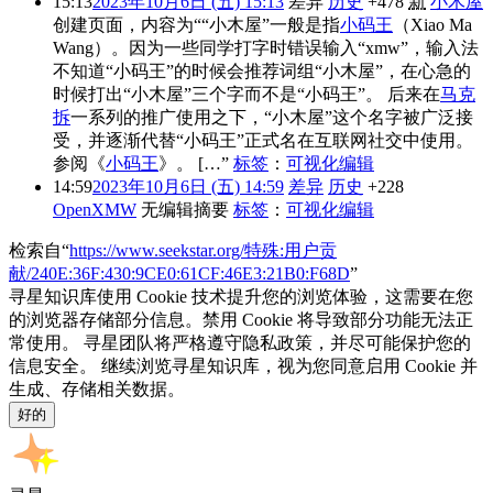
15:13
2023年10月6日 (五) 15:13
差异
历史
+478
新
小木屋
创建页面，内容为““小木屋”一般是指
小码王
（Xiao Ma
Wang）。因为一些同学打字时错误输入“xmw”，输入法
不知道“小码王”的时候会推荐词组“小木屋”，在心急的
时候打出“小木屋”三个字而不是“小码王”。 后来在
马克
拆
一系列的推广使用之下，“小木屋”这个名字被广泛接
受，并逐渐代替“小码王”正式名在互联网社交中使用。
参阅《
小码王
》。 […”
标签
：
可视化编辑
14:59
2023年10月6日 (五) 14:59
差异
历史
+228
OpenXMW
无编辑摘要
标签
：
可视化编辑
检索自“
https://www.seekstar.org/特殊:用户贡
献/240E:36F:430:9CE0:61CF:46E3:21B0:F68D
”
寻星知识库使用 Cookie 技术提升您的浏览体验，这需要在您
的浏览器存储部分信息。禁用 Cookie 将导致部分功能无法正
常使用。 寻星团队将严格遵守隐私政策，并尽可能保护您的
信息安全。 继续浏览寻星知识库，视为您同意启用 Cookie 并
生成、存储相关数据。
好的