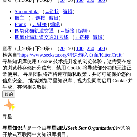
查看（
上50条
|
下50条
）（
20
|
50
|
100
|
250
|
500
）
Simon Shiki
（
←链接
|
编辑
）
服主
（
←链接
|
编辑
）
Frank
（
←链接
|
编辑
）
四氧化猫轨道交通
（
←链接
|
编辑
）
四氧化猫轨道交通21号线
（
←链接
|
编辑
）
查看（
上50条
|
下50条
）（
20
|
50
|
100
|
250
|
500
）
检索自“
https://www.seekstar.org/特殊:链入页面/KittenCraft
”
寻星知识库使用 Cookie 技术提升您的浏览体验，这需要在您
的浏览器存储部分信息。禁用 Cookie 将导致部分功能无法正
常使用。 寻星团队将严格遵守隐私政策，并尽可能保护您的
信息安全。 继续浏览寻星知识库，视为您同意启用 Cookie 并
生成、存储相关数据。
好的
寻星
寻星知识库
是一个由
寻星团队
(Seek Star Organization)
运营的
开放式互联网中文知识库项目。