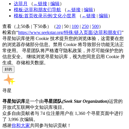
达菲月
（
←链接
|
编辑
）
模板:达菲和朋友们导航
（
←链接
|
编辑
）
模板:首页收录示例/文化小世界
（
←链接
|
编辑
）
查看（
上50条
|
下50条
）（
20
|
50
|
100
|
250
|
500
）
检索自“
https://www.seekstar.org/特殊:链入页面/达菲和朋友们
”
寻星知识库使用 Cookie 技术提升您的浏览体验，这需要在您
的浏览器存储部分信息。禁用 Cookie 将导致部分功能无法正
常使用。 寻星团队将严格遵守隐私政策，并尽可能保护您的
信息安全。 继续浏览寻星知识库，视为您同意启用 Cookie 并
生成、存储相关数据。
好的
寻星
寻星知识库
是一个由
寻星团队
(Seek Star Organization)
运营的
开放式互联网中文知识库项目。
众多自由贡献者与 74 位注册用户在 1,360 个寻星页面中进行
了 3,996 次编辑。
感谢
你和大家
共同参与知识贡献！