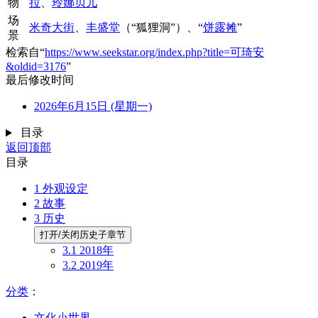
物
拉
、
玲娜贝儿
场
米奇大街
、
丰盛堂
（“狐狸洞”）、“
饼露摊
”
景
检索自“
https://www.seekstar.org/index.php?title=可琦安
&oldid=3176
”
最后修改时间
2026年6月15日 (星期一)
目录
返回顶部
目录
1
外观设定
2
故事
3
历史
打开/关闭历史子章节
3.1
2018年
3.2
2019年
分类
：​
文化小世界