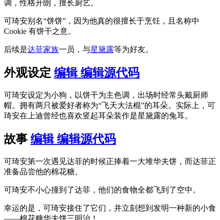
调，性格开朗，擅长厨艺。
可琦安别名“饼饼”，因为他真的很擅长于烹饪，且名称中
Cookie 有饼干之意。
后续是
达菲家族
一员，与
星黛露
等为好友。
外观设定
编辑
编辑源代码
可琦安设定为小狗，以饼干为主色调，出场时经常头戴厨师
帽。拥有两只被爱好者称为“飞天大法棍”的耳朵。实际上，可
琦安在上迪曾经也喜欢竖起耳朵装作是星黛露的兔耳。
故事
编辑
编辑源代码
可琦安第一次遇见达菲的时候正捧着一大堆华夫饼，而达菲正
准备品尝他的棉花糖。
可琦安不小心撞到了达菲，他们的食物全都飞到了空中。
幸运的是，可琦安接住了它们，并立刻想到发明一种新的小食
——棉花糖华夫饼三明治！