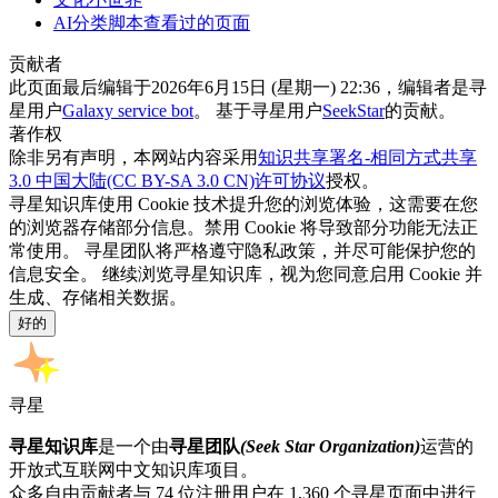
AI分类脚本查看过的页面
贡献者
此页面最后编辑于2026年6月15日 (星期一) 22:36，编辑者是寻
星用户
Galaxy service bot
。 基于寻星用户
SeekStar
的贡献。
著作权
除非另有声明，本网站内容采用
知识共享署名-相同方式共享
3.0 中国大陆(CC BY-SA 3.0 CN)许可协议
授权。
寻星知识库使用 Cookie 技术提升您的浏览体验，这需要在您
的浏览器存储部分信息。禁用 Cookie 将导致部分功能无法正
常使用。 寻星团队将严格遵守隐私政策，并尽可能保护您的
信息安全。 继续浏览寻星知识库，视为您同意启用 Cookie 并
生成、存储相关数据。
好的
寻星
寻星知识库
是一个由
寻星团队
(Seek Star Organization)
运营的
开放式互联网中文知识库项目。
众多自由贡献者与 74 位注册用户在 1,360 个寻星页面中进行