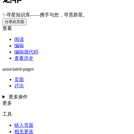
✨寻星知识库——携手与您，寻觅群星。
分享此页面
查看
阅读
编辑
编辑源代码
查看历史
associated-pages
页面
讨论
更多操作
更多
工具
链入页面
相关更改