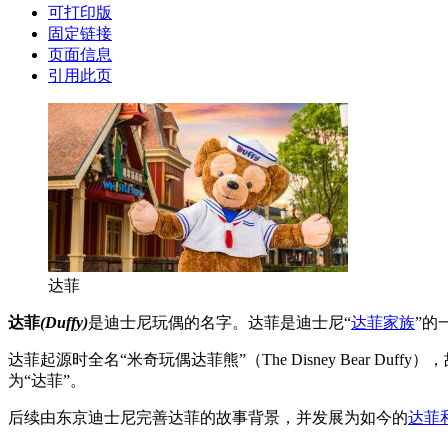
可打印版
固定链接
页面信息
引用此页
达菲
达菲
(Duffy)
是迪士尼玩偶的名字。达菲是迪士尼“
达菲家族
”的
达菲起源时全名“米奇玩偶达菲熊”（The Disney Bear Duffy
为“达菲”。
后续由东京迪士尼完善达菲的故事背景，并发展为如今的
达菲