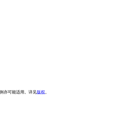
例亦可能适用。详见
版权
。