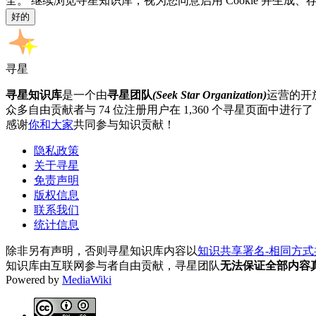
全。 继续浏览寻星知识库，视为您同意启用 Cookie 并生成
好的
寻星
寻星知识库
是一个由
寻星团队
(Seek Star Organization)
运营的开
众多自由贡献者与 74 位注册用户在 1,360 个寻星页面中进行了 3
感谢
你和大家
共同参与知识贡献！
隐私政策
关于寻星
免责声明
版权信息
联系我们
统计信息
除非另有声明，否则寻星知识库内容以
知识共享署名-相同方式共享 
知识库由互联网参与者自由贡献，寻星团队
无法保证全部内容
Powered by
MediaWiki