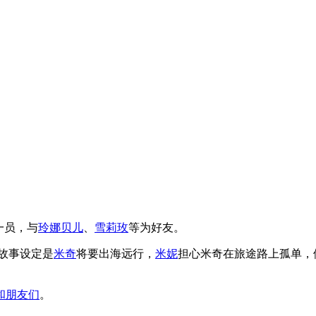
一员，与
玲娜贝儿
、
雪莉玫
等为好友。
），故事设定是
米奇
将要出海远行，
米妮
担心米奇在旅途路上孤单，
和朋友们
。