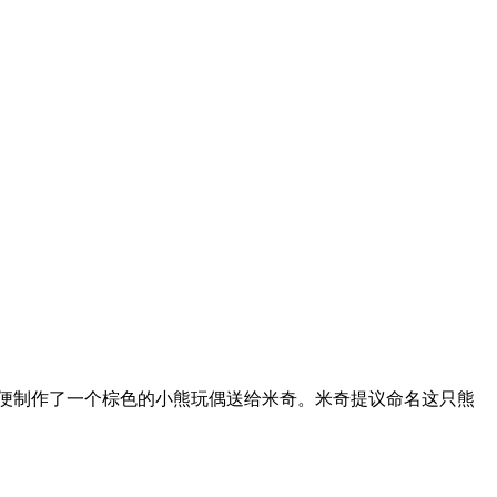
便制作了一个棕色的小熊玩偶送给米奇。米奇提议命名这只熊