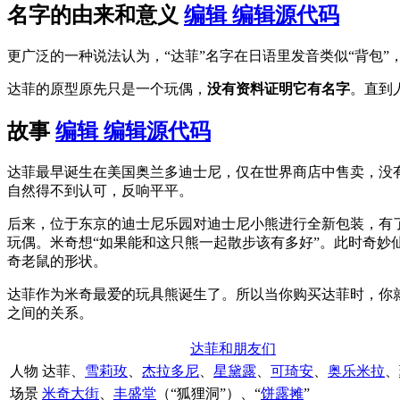
名字的由来和意义
编辑
编辑源代码
更广泛的一种说法认为，“达菲”名字在日语里发音类似“背包
达菲的原型原先只是一个玩偶，
没有资料证明它有名字
。直到
故事
编辑
编辑源代码
达菲最早诞生在美国奥兰多迪士尼，仅在世界商店中售卖，没有故
自然得不到认可，反响平平。
后来，位于东京的迪士尼乐园对迪士尼小熊进行全新包装，有
玩偶。米奇想“如果能和这只熊一起散步该有多好”。此时奇
奇老鼠的形状。
达菲作为米奇最爱的玩具熊诞生了。所以当你购买达菲时，你
之间的关系。
达菲和朋友们
人物
达菲
、
雪莉玫
、
杰拉多尼
、
星黛露
、
可琦安
、
奥乐米拉
、
场景
米奇大街
、
丰盛堂
（“狐狸洞”）、“
饼露摊
”