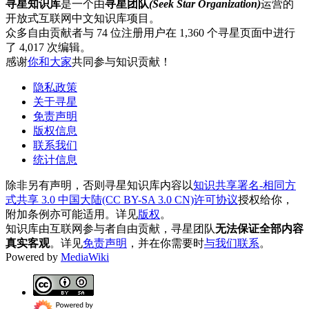
寻星知识库
是一个由
寻星团队
(Seek Star Organization)
运营的
开放式互联网中文知识库项目。
众多自由贡献者与 74 位注册用户在 1,360 个寻星页面中进行
了 4,017 次编辑。
感谢
你和大家
共同参与知识贡献！
隐私政策
关于寻星
免责声明
版权信息
联系我们
统计信息
除非另有声明，否则寻星知识库内容以
知识共享署名-相同方
式共享 3.0 中国大陆(CC BY-SA 3.0 CN)许可协议
授权给你，
附加条例亦可能适用。详见
版权
。
知识库由互联网参与者自由贡献，寻星团队
无法保证全部内容
真实客观
。详见
免责声明
，并在你需要时
与我们联系
。
Powered by
MediaWiki