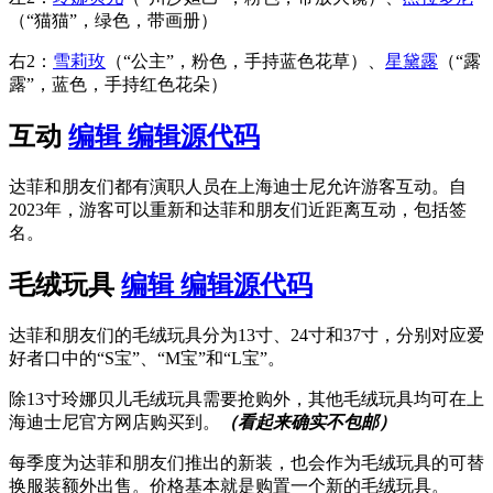
（“猫猫”，绿色，带画册）
右2：
雪莉玫
（“公主”，粉色，手持蓝色花草）、
星黛露
（“露
露”，蓝色，手持红色花朵）
互动
编辑
编辑源代码
达菲和朋友们都有演职人员在上海迪士尼允许游客互动。自
2023年，游客可以重新和达菲和朋友们近距离互动，包括签
名。
毛绒玩具
编辑
编辑源代码
达菲和朋友们的毛绒玩具分为13寸、24寸和37寸，分别对应爱
好者口中的“S宝”、“M宝”和“L宝”。
除13寸玲娜贝儿毛绒玩具需要抢购外，其他毛绒玩具均可在上
海迪士尼官方网店购买到。
（看起来确实不包邮）
每季度为达菲和朋友们推出的新装，也会作为毛绒玩具的可替
换服装额外出售。价格基本就是购置一个新的毛绒玩具。