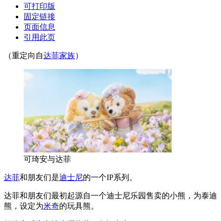
可打印版
固定链接
页面信息
引用此页
（重定向自
达菲家族
）
可琦安与达菲
达菲
和朋友们是
迪士尼
的一个IP系列。
达菲和朋友们最初起源自一个迪士尼乐园售卖的小熊，为泰迪
熊，设定为
米奇
的玩具熊。