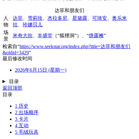
达菲和朋友们
人
达菲
、
雪莉玫
、
杰拉多尼
、
星黛露
、
可琦安
、
奥乐米
物
拉
、
玲娜贝儿
场
米奇大街
、
丰盛堂
（“狐狸洞”）、“
饼露摊
”
景
检索自“
https://www.seekstar.org/index.php?title=达菲和朋友们
&oldid=3429
”
最后修改时间
2026年6月15日 (星期一)
目录
返回顶部
目录
1
历史
2
出场顺序
3
卡片
4
互动
5
毛绒玩具